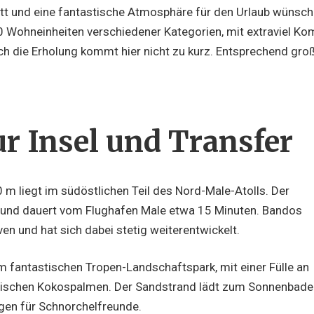
 satt und eine fantastische Atmosphäre für den Urlaub wünsc
200 Wohneinheiten verschiedener Kategorien, mit extraviel 
ch die Erholung kommt hier nicht zu kurz. Entsprechend groß
r Insel und Transfer
 m liegt im südöstlichen Teil des Nord-Male-Atolls. Der
t und dauert vom Flughafen Male etwa 15 Minuten. Bandos
en und hat sich dabei stetig weiterentwickelt.
nem fantastischen Tropen-Landschaftspark, mit einer Fülle an
tischen Kokospalmen. Der Sandstrand lädt zum Sonnenbade
ngen für Schnorchelfreunde.