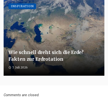
INSPIRATION
Wie schnell dreht sich die Erde?
Fakten zur Erdrotation
7. Juli 2026
Comments are closed.