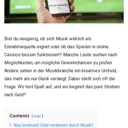
Bist du neugierig, ob sich Musik wirklich als
Einnahmequelle eignet oder ob das Spielen in online
Casinos besser funktioniert? Manche Leute suchen nach
Möglichkeiten, um mögliche Gewinnchancen zu prüfen.
Andere sehen in der Musikbranche ein kreatives Umfeld,
das mehr als nur Glück verlangt. Dabei stellt sich oft die
Frage: Wo hört Spaß auf, und wo beginnt das pure Streben
nach Geld?
Contents
hide
1
Was bedeutet Geld verdienen durch Musik?