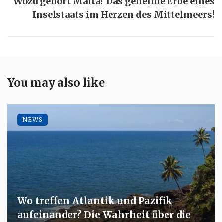
Wozu gehört Malta? Das geheime Erbe eines
Inselstaats im Herzen des Mittelmeers!
You may also like
NEWS
Wo treffen Atlantik und Pazifik
aufeinander? Die Wahrheit über die