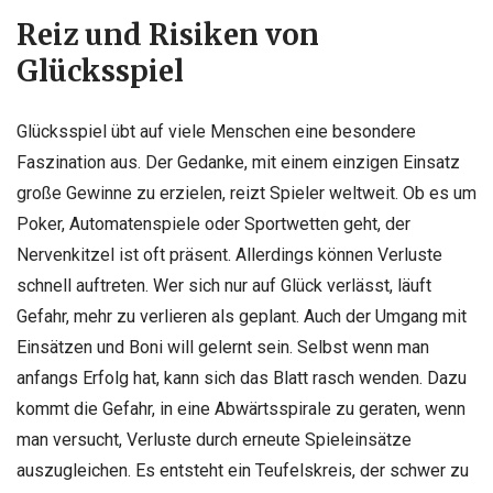
Reiz und Risiken von
Glücksspiel
Glücksspiel übt auf viele Menschen eine besondere
Faszination aus. Der Gedanke, mit einem einzigen Einsatz
große Gewinne zu erzielen, reizt Spieler weltweit. Ob es um
Poker, Automatenspiele oder Sportwetten geht, der
Nervenkitzel ist oft präsent. Allerdings können Verluste
schnell auftreten. Wer sich nur auf Glück verlässt, läuft
Gefahr, mehr zu verlieren als geplant. Auch der Umgang mit
Einsätzen und Boni will gelernt sein. Selbst wenn man
anfangs Erfolg hat, kann sich das Blatt rasch wenden. Dazu
kommt die Gefahr, in eine Abwärtsspirale zu geraten, wenn
man versucht, Verluste durch erneute Spieleinsätze
auszugleichen. Es entsteht ein Teufelskreis, der schwer zu