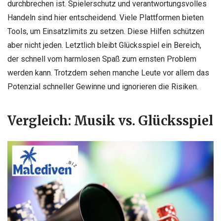
durchbrechen ist. Spielerschutz und verantwortungsvolles
Handeln sind hier entscheidend. Viele Plattformen bieten
Tools, um Einsatzlimits zu setzen. Diese Hilfen schützen
aber nicht jeden. Letztlich bleibt Glücksspiel ein Bereich,
der schnell vom harmlosen Spaß zum ernsten Problem
werden kann. Trotzdem sehen manche Leute vor allem das
Potenzial schneller Gewinne und ignorieren die Risiken.
Vergleich: Musik vs. Glücksspiel