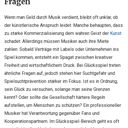
Fragen
Wenn man Geld durch Musik verdient, bleibt oft unklar, ob
der künstlerische Anspruch leidet. Manche behaupten, dass
zu starke Kommerzialisierung dem wahren Geist der
Kunst
schadet. Allerdings müssen Musiker auch ihre Miete
zahlen. Sobald Verträge mit Labels oder Unternehmen ins
Spiel kommen, entsteht ein Spagat zwischen kreativer
Freiheit und wirtschaftlichem Druck. Bei Glücksspiel treten
ähnliche Fragen auf, jedoch stehen hier Suchtgefahr und
Spielsuchtprävention stärker im Fokus. Ist es in Ordnung,
sein Glück zu versuchen, solange man seine Grenzen
kennt? Oder sollte die Gesellschaft härtere Regeln
aufstellen, um Menschen zu schützen? Ein professioneller
Musiker hat Verantwortung gegenüber Fans und
Kooperationspartnern. Im Glücksspiel-Bereich geht es oft