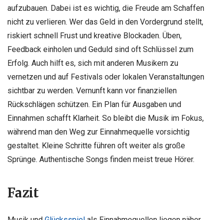
aufzubauen. Dabei ist es wichtig, die Freude am Schaffen
nicht zu verlieren. Wer das Geld in den Vordergrund stellt,
riskiert schnell Frust und kreative Blockaden. Üben,
Feedback einholen und Geduld sind oft Schlüssel zum
Erfolg. Auch hilft es, sich mit anderen Musikern zu
vernetzen und auf Festivals oder lokalen Veranstaltungen
sichtbar zu werden. Vernunft kann vor finanziellen
Rückschlägen schützen. Ein Plan für Ausgaben und
Einnahmen schafft Klarheit. So bleibt die Musik im Fokus,
während man den Weg zur Einnahmequelle vorsichtig
gestaltet. Kleine Schritte führen oft weiter als große
Sprünge. Authentische Songs finden meist treue Hörer.
Fazit
Musik und
Glücksspiel
als Einnahmequellen liegen näher