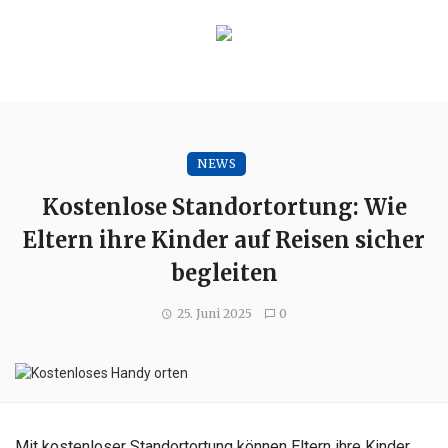
NEWS
Kostenlose Standortortung: Wie
Eltern ihre Kinder auf Reisen sicher
begleiten
25. Juni 2025
0
Mit kostenloser Standortortung können Eltern ihre Kinder