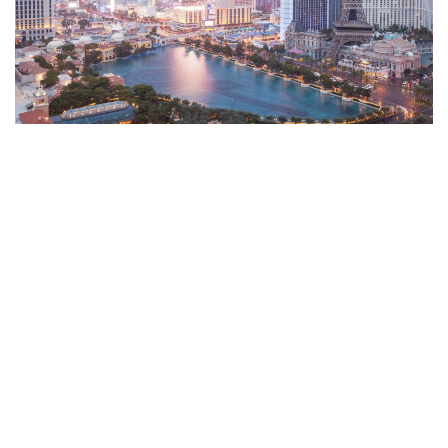
Las Vegas gilt als eine Stadt der Superlative und
Überraschungen. Wer jedoch eine Reise in die
Glitzermetropole in Erwägung zieht, fragt sich schnell, ob
der Winter überhaupt der richtige Zeitpunkt dafür ist. Das
Wetter in Las Vegas im Dezember zeigt sich überraschend
angenehm und bietet viele Vorteile für Reisende, die
Menschenmengen meiden und gleichzeitig ein sonniges
Klima genießen möchten.