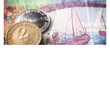
Die
Malediven
– ein Inselparadies im
Indischen Ozean
,
bekannt für türkisfarbenes Wasser, weiße Sandstrände und
luxuriöse
Resorts
. Doch wenn du einen Urlaub auf den
Malediven planst, solltest du dich auch mit der
Währung
der Malediven
, der
Rufiyaa
, vertraut machen. Welche