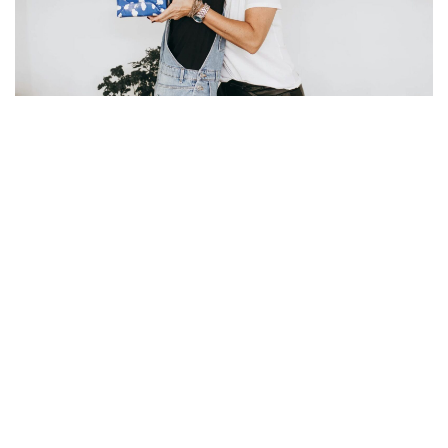
Reise-Geschenke für Frauen sind eine wunderbare
Möglichkeit, jemandem eine Freude zu machen, der gerne
unterwegs ist. Egal ob es um ein tolles Geschenk für eine
Weltreise, einen Kurzurlaub oder einen spontanen
Städtetrip geht, die richtige Aufmerksamkeit sorgt dafür,
dass die beschenkte Person sowohl praktisch als auch
emotional bereichert wird.
Contents
hide
1
Praktische Reise-Geschenke für Frauen