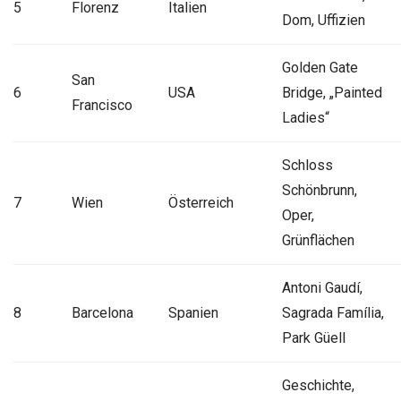
5
Florenz
Italien
Dom, Uffizien
Golden Gate
San
6
USA
Bridge, „Painted
Francisco
Ladies“
Schloss
Schönbrunn,
7
Wien
Österreich
Oper,
Grünflächen
Antoni Gaudí,
8
Barcelona
Spanien
Sagrada Família,
Park Güell
Geschichte,