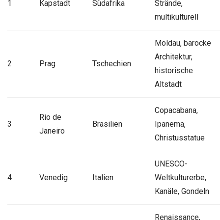
1
Kapstadt
Südafrika
Strände,
multikulturell
Moldau, barocke
Architektur,
2
Prag
Tschechien
historische
Altstadt
Copacabana,
Rio de
3
Brasilien
Ipanema,
Janeiro
Christusstatue
UNESCO-
4
Venedig
Italien
Weltkulturerbe,
Kanäle, Gondeln
Renaissance,