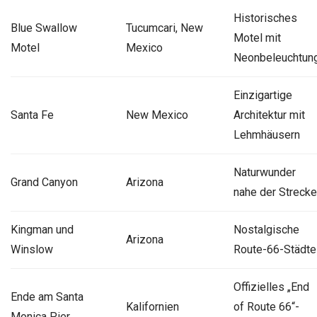
Historisches
Blue Swallow
Tucumcari, New
Motel mit
Motel
Mexico
Neonbeleuchtun
Einzigartige
Santa Fe
New Mexico
Architektur mit
Lehmhäusern
Naturwunder
Grand Canyon
Arizona
nahe der Strecke
Kingman und
Nostalgische
Arizona
Winslow
Route-66-Städte
Offizielles „End
Ende am Santa
Kalifornien
of Route 66“-
Monica Pier