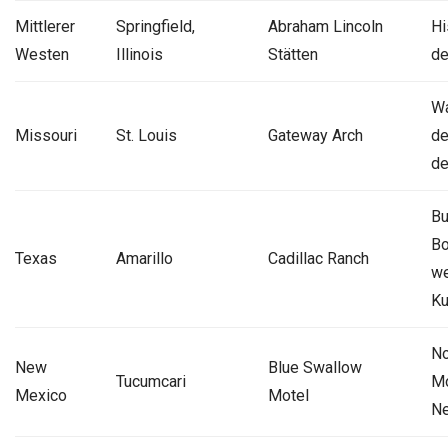
Mittlerer
Springfield,
Abraham Lincoln
Hi
Westen
Illinois
Stätten
de
Wa
Missouri
St. Louis
Gateway Arch
de
de
Bu
Bo
Texas
Amarillo
Cadillac Ranch
we
Ku
No
New
Blue Swallow
Tucumcari
Mo
Mexico
Motel
Ne